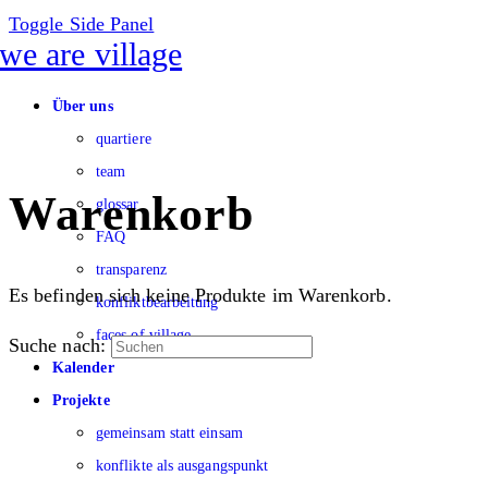
Toggle Side Panel
Über uns
quartiere
team
Warenkorb
glossar
FAQ
transparenz
Es befinden sich keine Produkte im Warenkorb.
konfliktbearbeitung
faces of village
Suche nach:
Kalender
Projekte
gemeinsam statt einsam
konflikte als ausgangspunkt