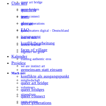
queer art bridge
Über uns
queer bridges
quartiere
team
queer connect
glossar
queer generations
FAQ
queer matters digital – Deutschland
transparenz
soul of skin
konfliktbearbeitung
stretch festival
faces of village
together we grow
Kalender
training authentic eros
Projekte
we are instinct art
gemeinsam statt einsam
Mach mit
konflikte als ausgangspunkt
mitgliedschaft
queer art bridge
volunteers
queer bridges
stipendium
queer connect
raum mieten
queer generations