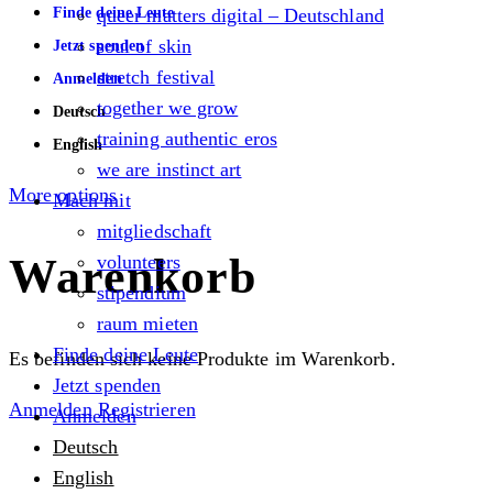
Finde deine Leute
queer matters digital – Deutschland
soul of skin
Jetzt spenden
stretch festival
Anmelden
together we grow
Deutsch
training authentic eros
English
we are instinct art
More options
Mach mit
mitgliedschaft
Warenkorb
volunteers
stipendium
raum mieten
Finde deine Leute
Es befinden sich keine Produkte im Warenkorb.
Jetzt spenden
Anmelden
Registrieren
Anmelden
Deutsch
English