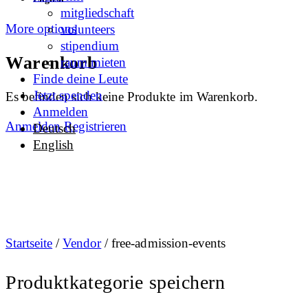
mitgliedschaft
More options
volunteers
stipendium
Warenkorb
raum mieten
Finde deine Leute
Jetzt spenden
Es befinden sich keine Produkte im Warenkorb.
Anmelden
Anmelden
Registrieren
Deutsch
English
Startseite
/
Vendor
/ free-admission-events
Produktkategorie speichern