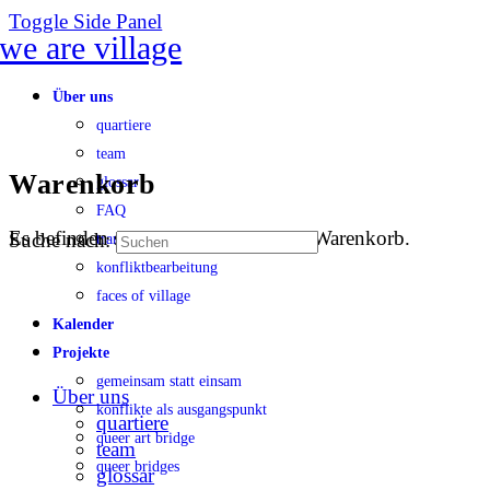
Toggle Side Panel
Über uns
quartiere
team
Warenkorb
glossar
FAQ
Es befinden sich keine Produkte im Warenkorb.
Suche nach:
transparenz
konfliktbearbeitung
faces of village
Kalender
Projekte
gemeinsam statt einsam
Über uns
konflikte als ausgangspunkt
quartiere
queer art bridge
team
queer bridges
glossar