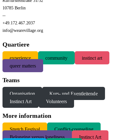
Kurfürstenstraße 31/32
10785 Berlin
--
+49.172.467.2037
info@wearevillage.org
Quartiere
experience
community
instinct art
queer matters
Teams
Organisation
Kurs- und Eventleitende
Instinct Art
Volunteers
More information
S
tretch Festival
Conflict-counseling
Belonging versus loneliness
Instinct Art