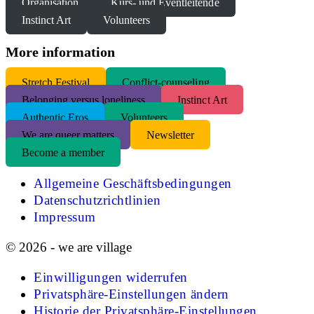
Organisation
Kurs- und Eventleitende
Instinct Art
Volunteers
More information
S
tretch Festival
Conflict-counseling
Belonging versus loneliness
Instinct Art
Authentic Eros
Volunteers
We are queer matters
Newsletter
Become a member
Allgemeine Geschäftsbedingungen
Datenschutzrichtlinien
Impressum
© 2026 - we are village
Einwilligungen widerrufen
Privatsphäre-Einstellungen ändern
Historie der Privatsphäre-Einstellungen