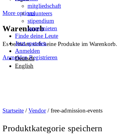
mitgliedschaft
More options
volunteers
stipendium
Warenkorb
raum mieten
Finde deine Leute
Jetzt spenden
Es befinden sich keine Produkte im Warenkorb.
Anmelden
Anmelden
Registrieren
Deutsch
English
Startseite
/
Vendor
/ free-admission-events
Produktkategorie speichern