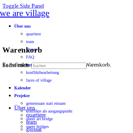
Toggle Side Panel
Über uns
quartiere
team
Warenkorb
glossar
FAQ
Es befinden sich keine Produkte im Warenkorb.
Suche nach:
transparenz
konfliktbearbeitung
faces of village
Kalender
Projekte
gemeinsam statt einsam
Über uns
konflikte als ausgangspunkt
quartiere
queer art bridge
team
queer bridges
glossar