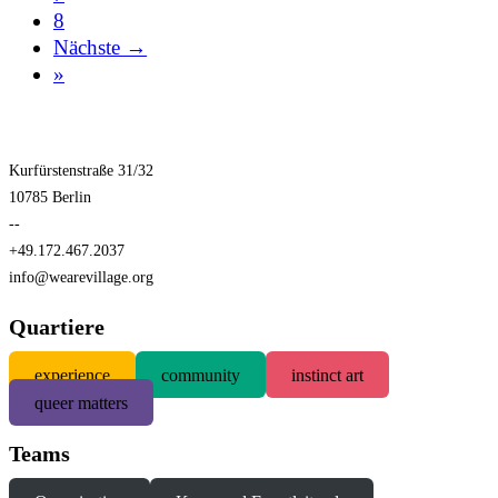
8
Nächste →
»
Kurfürstenstraße 31/32
10785 Berlin
--
+49.172.467.2037
info@wearevillage.org
Quartiere
experience
community
instinct art
queer matters
Teams