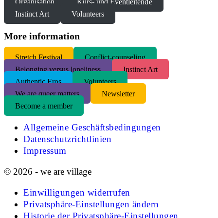
Organisation
Kurs- und Eventleitende
Instinct Art
Volunteers
More information
S
tretch Festival
Conflict-counseling
Belonging versus loneliness
Instinct Art
Authentic Eros
Volunteers
We are queer matters
Newsletter
Become a member
Allgemeine Geschäftsbedingungen
Datenschutzrichtlinien
Impressum
© 2026 - we are village
Einwilligungen widerrufen
Privatsphäre-Einstellungen ändern
Historie der Privatsphäre-Einstellungen