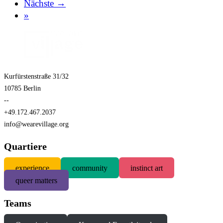
Nächste →
»
Kurfürstenstraße 31/32
10785 Berlin
--
+49.172.467.2037
info@wearevillage.org
Quartiere
experience
community
instinct art
queer matters
Teams