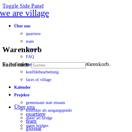
Toggle Side Panel
Über uns
quartiere
team
Warenkorb
glossar
FAQ
Es befinden sich keine Produkte im Warenkorb.
Suche nach:
transparenz
konfliktbearbeitung
faces of village
Kalender
Projekte
gemeinsam statt einsam
Über uns
konflikte als ausgangspunkt
quartiere
queer art bridge
team
queer bridges
glossar