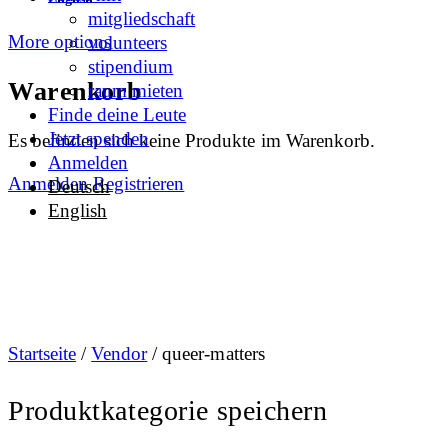
mitgliedschaft
More options
volunteers
stipendium
Warenkorb
raum mieten
Finde deine Leute
Jetzt spenden
Es befinden sich keine Produkte im Warenkorb.
Anmelden
Anmelden
Registrieren
Deutsch
English
Startseite
/
Vendor
/ queer-matters
Produktkategorie speichern