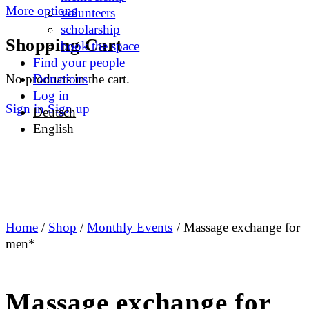
More options
volunteers
scholarship
Shopping Cart
book the space
Find your people
No products in the cart.
Donations
Log in
Sign in
Sign up
Deutsch
English
Home
/
Shop
/
Monthly Events
/ Massage exchange for
men*
Massage exchange for