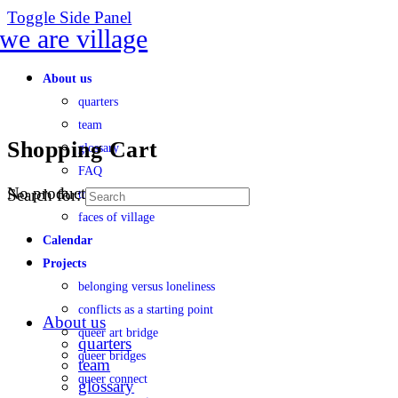
Toggle Side Panel
About us
quarters
team
Shopping Cart
glossary
FAQ
No products in the cart.
Search for:
transparency
faces of village
Calendar
Projects
belonging versus loneliness
conflicts as a starting point
About us
queer art bridge
quarters
queer bridges
team
queer connect
glossary