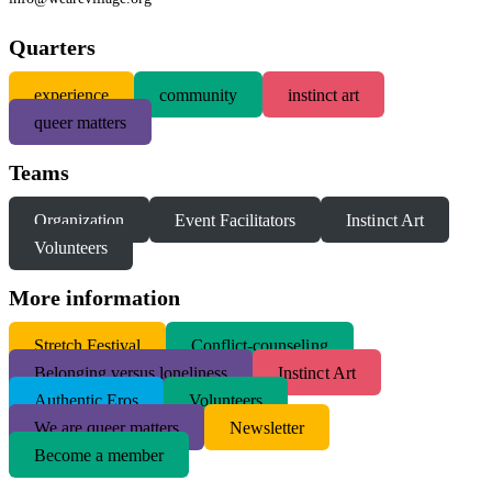
Quarters
experience
community
instinct art
queer matters
Teams
Organization
Event Facilitators
Instinct Art
Volunteers
More information
S
tretch Festival
Conflict-counseling
Belonging versus loneliness
Instinct Art
Authentic Eros
Volunteers
We are queer matters
Newsletter
Become a member