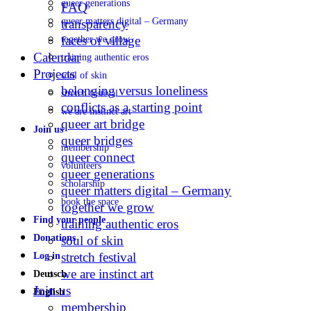
queer generations
FAQ
queer matters digital – Germany
transparency
faces of village
together we grow
Calendar
training authentic eros
Projects
soul of skin
belonging versus loneliness
stretch festival
conflicts as a starting point
we are instinct art
queer art bridge
Join us
queer bridges
membership
queer connect
volunteers
queer generations
scholarship
queer matters digital – Germany
book the space
together we grow
Find your people
training authentic eros
Donations
soul of skin
stretch festival
Log in
we are instinct art
Deutsch
Join us
English
membership