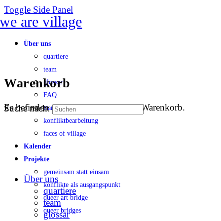
Toggle Side Panel
Über uns
quartiere
team
Warenkorb
glossar
FAQ
Es befinden sich keine Produkte im Warenkorb.
Suche nach:
transparenz
konfliktbearbeitung
faces of village
Kalender
Projekte
gemeinsam statt einsam
Über uns
konflikte als ausgangspunkt
quartiere
queer art bridge
team
queer bridges
glossar