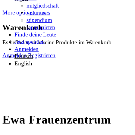
mitgliedschaft
More options
volunteers
stipendium
Warenkorb
raum mieten
Finde deine Leute
Jetzt spenden
Es befinden sich keine Produkte im Warenkorb.
Anmelden
Anmelden
Registrieren
Deutsch
English
Ewa Frauenzentrum