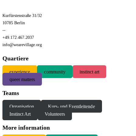
Kurfürstenstraße 31/32
10785 Berlin
--
+49.172.467.2037
info@wearevillage.org
Quartiere
experience
community
instinct art
queer matters
Teams
Organisation
Kurs- und Eventleitende
Instinct Art
Volunteers
More information