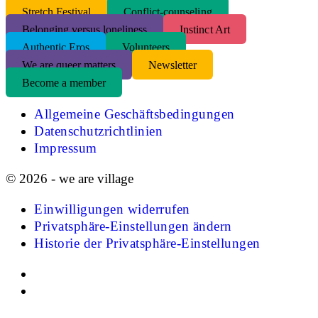
S
tretch Festival
Conflict-counseling
Belonging versus loneliness
Instinct Art
Authentic Eros
Volunteers
We are queer matters
Newsletter
Become a member
Allgemeine Geschäftsbedingungen
Datenschutzrichtlinien
Impressum
© 2026 - we are village
Einwilligungen widerrufen
Privatsphäre-Einstellungen ändern
Historie der Privatsphäre-Einstellungen