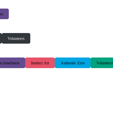
rs
Volunteers
s loneliness
Instinct Art
Authentic Eros
Volunteer