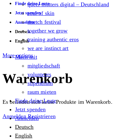
Finde deine Leute
queer matters digital – Deutschland
soul of skin
Jetzt spenden
stretch festival
Anmelden
together we grow
Deutsch
training authentic eros
English
we are instinct art
More options
Mach mit
mitgliedschaft
Warenkorb
volunteers
stipendium
raum mieten
Finde deine Leute
Es befinden sich keine Produkte im Warenkorb.
Jetzt spenden
Anmelden
Registrieren
Anmelden
Deutsch
English