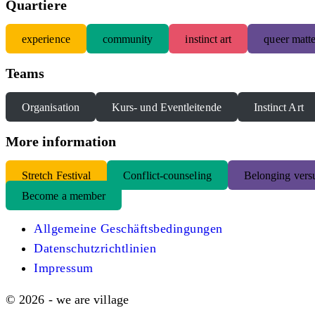
Quartiere
experience
community
instinct art
queer matte
Teams
Organisation
Kurs- und Eventleitende
Instinct Art
More information
S
tretch Festival
Conflict-counseling
Belonging versu
Become a member
Allgemeine Geschäftsbedingungen
Datenschutzrichtlinien
Impressum
© 2026 - we are village