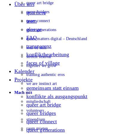
queer art bridge
Über uns
queer bridges
quartiere
team
queer connect
glossar
queer generations
FAQ
queer matters digital – Deutschland
transparenz
soul of skin
konfliktbearbeitung
stretch festival
faces of village
together we grow
Kalender
training authentic eros
Projekte
we are instinct art
gemeinsam statt einsam
Mach mit
konflikte als ausgangspunkt
mitgliedschaft
queer art bridge
volunteers
queer bridges
stipendium
queer connect
raum mieten
queer generations