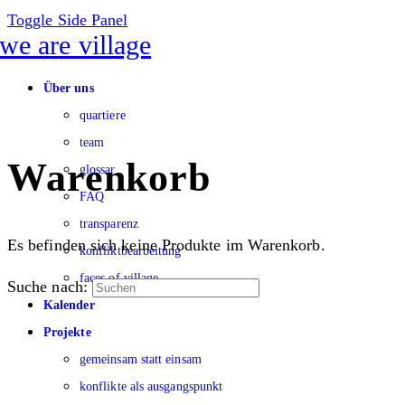
Toggle Side Panel
Über uns
quartiere
team
Warenkorb
glossar
FAQ
transparenz
Es befinden sich keine Produkte im Warenkorb.
konfliktbearbeitung
faces of village
Suche nach:
Kalender
Projekte
gemeinsam statt einsam
konflikte als ausgangspunkt