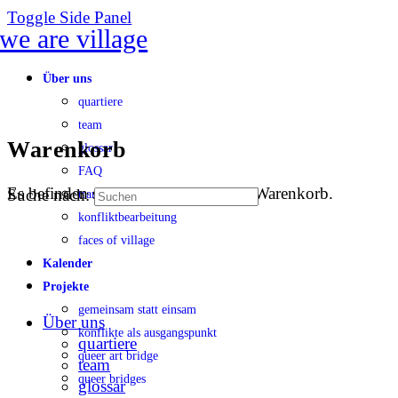
Toggle Side Panel
Über uns
quartiere
team
Warenkorb
glossar
FAQ
Es befinden sich keine Produkte im Warenkorb.
Suche nach:
transparenz
konfliktbearbeitung
faces of village
Kalender
Projekte
gemeinsam statt einsam
Über uns
konflikte als ausgangspunkt
quartiere
queer art bridge
team
queer bridges
glossar