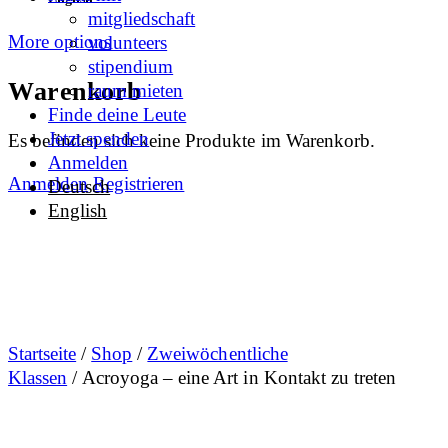
mitgliedschaft
More options
volunteers
stipendium
Warenkorb
raum mieten
Finde deine Leute
Jetzt spenden
Es befinden sich keine Produkte im Warenkorb.
Anmelden
Anmelden
Registrieren
Deutsch
English
Startseite
/
Shop
/
Zweiwöchentliche
Klassen
/ Acroyoga – eine Art in Kontakt zu treten