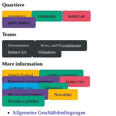
Quartiere
experience
community
instinct art
queer matters
Teams
Organisation
Kurs- und Eventleitende
Instinct Art
Volunteers
More information
S
tretch Festival
Conflict-counseling
Belonging versus loneliness
Instinct Art
Authentic Eros
Volunteers
We are queer matters
Newsletter
Become a member
Allgemeine Geschäftsbedingungen