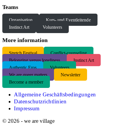
Teams
Organisation
Kurs- und Eventleitende
Instinct Art
Volunteers
More information
S
tretch Festival
Conflict-counseling
Belonging versus loneliness
Instinct Art
Authentic Eros
Volunteers
We are queer matters
Newsletter
Become a member
Allgemeine Geschäftsbedingungen
Datenschutzrichtlinien
Impressum
© 2026 - we are village