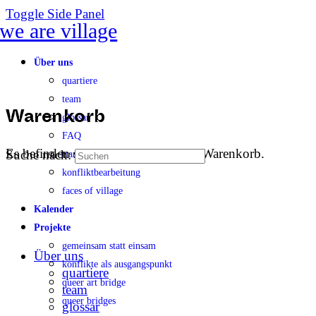
Toggle Side Panel
Über uns
quartiere
team
glossar
Warenkorb
FAQ
Es befinden sich keine Produkte im Warenkorb.
Suche nach:
transparenz
konfliktbearbeitung
faces of village
Kalender
Projekte
gemeinsam statt einsam
Über uns
konflikte als ausgangspunkt
quartiere
queer art bridge
team
queer bridges
glossar