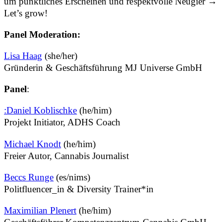
um pünktliches Erscheinen und respektvolle Neugier →
Let’s grow!
Panel
Moderation
:
Lisa Haag
(she/her)
Gründerin & Geschäftsführung MJ Universe GmbH
Panel
:
:Daniel Koblischke
(he/him)
Projekt Initiator, ADHS Coach
Michael Knodt
(he/him)
Freier Autor, Cannabis Journalist
Beccs Runge
(es/nims)
Politfluencer_in & Diversity Trainer*in
Maximilian Plenert
(he/him)