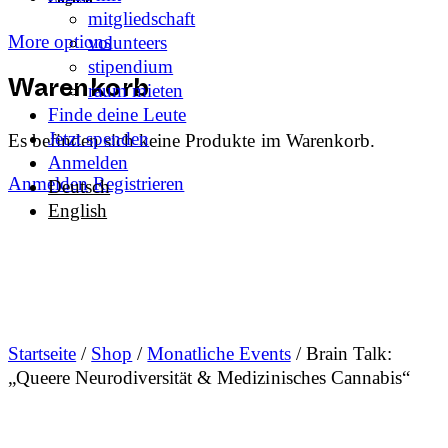
mitgliedschaft
More options
volunteers
stipendium
raum mieten
Warenkorb
Finde deine Leute
Jetzt spenden
Es befinden sich keine Produkte im Warenkorb.
Anmelden
Anmelden
Registrieren
Deutsch
English
Startseite
/
Shop
/
Monatliche Events
/ Brain Talk:
„Queere Neurodiversität & Medizinisches Cannabis“