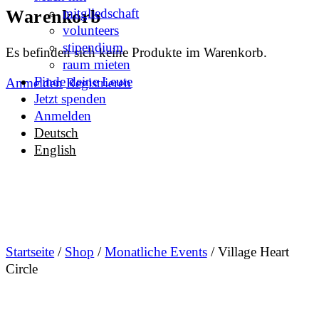
More
mitgliedschaft
Warenkorb
options
volunteers
stipendium
Es befinden sich keine Produkte im Warenkorb.
raum mieten
Finde deine Leute
Anmelden
Registrieren
Jetzt spenden
Anmelden
Deutsch
English
Startseite
/
Shop
/
Monatliche Events
/ Village Heart
Circle