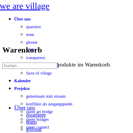
Toggle
Side
Panel
Über uns
quartiere
team
glossar
Warenkorb
FAQ
transparenz
Es befinden sich keine Produkte im Warenkorb.
Suche
konfliktbearbeitung
nach:
faces of village
Kalender
Projekte
gemeinsam statt einsam
konflikte als ausgangspunkt
Über uns
queer art bridge
quartiere
queer bridges
team
queer connect
glossar