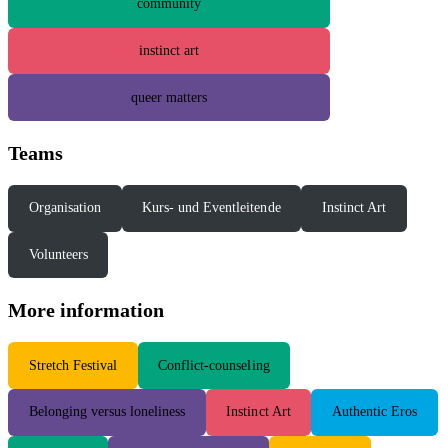
community
instinct art
queer matters
Teams
Organisation
Kurs- und Eventleitende
Instinct Art
Volunteers
More information
S
tretch Festival
Conflict-counseling
Belonging versus loneliness
Instinct Art
Authentic Eros