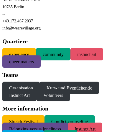
10785 Berlin
--
+49.172.467.2037
info@wearevillage.org
Quartiere
experience
community
instinct art
queer matters
Teams
Organisation
Kurs- und Eventleitende
Instinct Art
Volunteers
More information
S
tretch Festival
Conflict-counseling
Belonging versus loneliness
Instinct Art