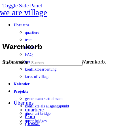
Toggle Side Panel
Über uns
quartiere
team
glossar
Warenkorb
FAQ
Es befinden sich keine Produkte im Warenkorb.
Suche nach:
transparenz
konfliktbearbeitung
faces of village
Kalender
Projekte
gemeinsam statt einsam
Über uns
konflikte als ausgangspunkt
quartiere
queer art bridge
team
queer bridges
glossar