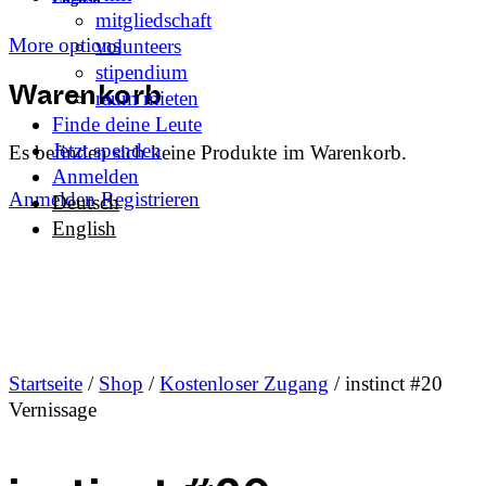
mitgliedschaft
More options
volunteers
stipendium
raum mieten
Warenkorb
Finde deine Leute
Jetzt spenden
Es befinden sich keine Produkte im Warenkorb.
Anmelden
Anmelden
Registrieren
Deutsch
English
Startseite
/
Shop
/
Kostenloser Zugang
/ instinct #20
Vernissage