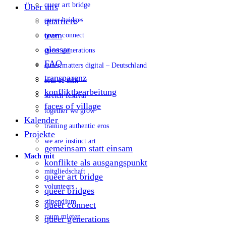
queer art bridge
Über uns
queer bridges
quartiere
team
queer connect
glossar
queer generations
FAQ
queer matters digital – Deutschland
transparenz
soul of skin
konfliktbearbeitung
stretch festival
faces of village
together we grow
Kalender
training authentic eros
Projekte
we are instinct art
gemeinsam statt einsam
Mach mit
konflikte als ausgangspunkt
mitgliedschaft
queer art bridge
volunteers
queer bridges
stipendium
queer connect
raum mieten
queer generations