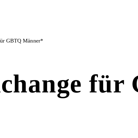
für GBTQ Männer*
xchange fü