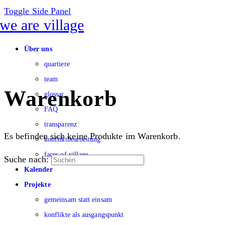
Toggle Side Panel
Über uns
quartiere
team
Warenkorb
glossar
FAQ
transparenz
Es befinden sich keine Produkte im Warenkorb.
konfliktbearbeitung
faces of village
Suche nach:
Kalender
Projekte
gemeinsam statt einsam
konflikte als ausgangspunkt