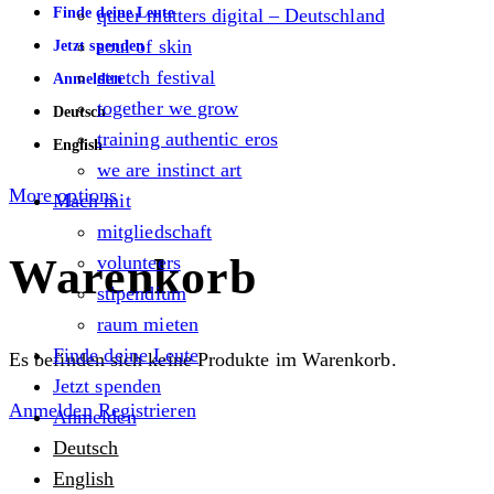
Finde deine Leute
queer matters digital – Deutschland
soul of skin
Jetzt spenden
stretch festival
Anmelden
together we grow
Deutsch
training authentic eros
English
we are instinct art
More options
Mach mit
mitgliedschaft
Warenkorb
volunteers
stipendium
raum mieten
Finde deine Leute
Es befinden sich keine Produkte im Warenkorb.
Jetzt spenden
Anmelden
Registrieren
Anmelden
Deutsch
English