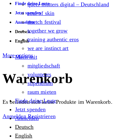
Finde deine Leute
queer matters digital – Deutschland
soul of skin
Jetzt spenden
stretch festival
Anmelden
together we grow
Deutsch
training authentic eros
English
we are instinct art
More options
Mach mit
mitgliedschaft
Warenkorb
volunteers
stipendium
raum mieten
Finde deine Leute
Es befinden sich keine Produkte im Warenkorb.
Jetzt spenden
Anmelden
Registrieren
Anmelden
Deutsch
English