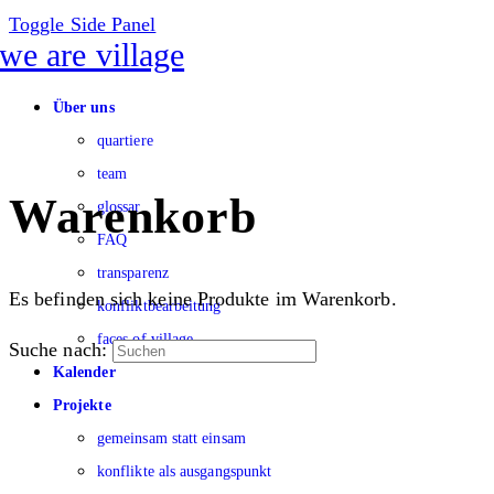
Toggle Side Panel
Über uns
quartiere
team
Warenkorb
glossar
FAQ
transparenz
Es befinden sich keine Produkte im Warenkorb.
konfliktbearbeitung
faces of village
Suche nach:
Kalender
Projekte
gemeinsam statt einsam
konflikte als ausgangspunkt