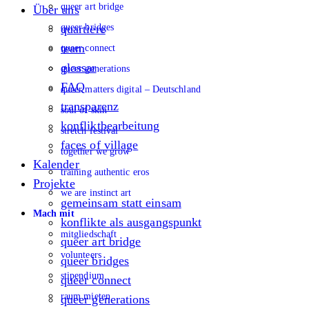
queer art bridge
Über uns
queer bridges
quartiere
team
queer connect
glossar
queer generations
FAQ
queer matters digital – Deutschland
transparenz
soul of skin
konfliktbearbeitung
stretch festival
faces of village
together we grow
Kalender
training authentic eros
Projekte
we are instinct art
gemeinsam statt einsam
Mach mit
konflikte als ausgangspunkt
mitgliedschaft
queer art bridge
volunteers
queer bridges
stipendium
queer connect
raum mieten
queer generations