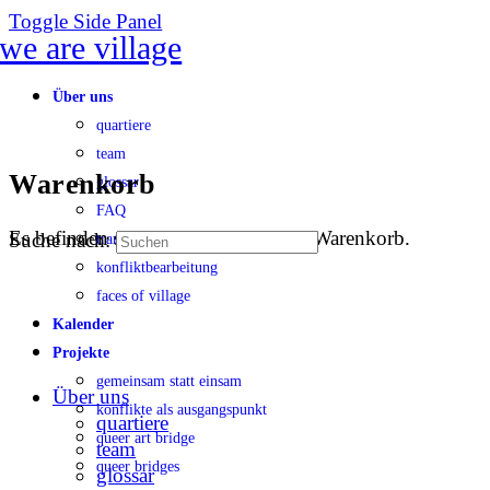
Toggle Side Panel
Über uns
quartiere
team
Warenkorb
glossar
FAQ
Es befinden sich keine Produkte im Warenkorb.
Suche nach:
transparenz
konfliktbearbeitung
faces of village
Kalender
Projekte
gemeinsam statt einsam
Über uns
konflikte als ausgangspunkt
quartiere
queer art bridge
team
queer bridges
glossar