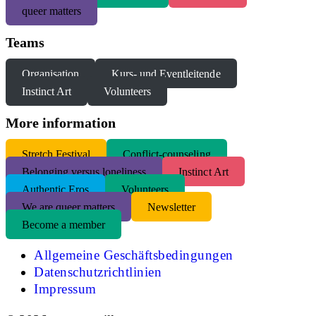
queer matters
Teams
Organisation
Kurs- und Eventleitende
Instinct Art
Volunteers
More information
S
tretch Festival
Conflict-counseling
Belonging versus loneliness
Instinct Art
Authentic Eros
Volunteers
We are queer matters
Newsletter
Become a member
Allgemeine Geschäftsbedingungen
Datenschutzrichtlinien
Impressum