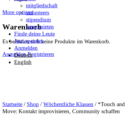
mitgliedschaft
More options
volunteers
stipendium
Warenkorb
raum mieten
Finde deine Leute
Jetzt spenden
Es befinden sich keine Produkte im Warenkorb.
Anmelden
Anmelden
Registrieren
Deutsch
English
Startseite
/
Shop
/
Wöchentliche Klassen
/ *Touch and
Move: Kontakt improvisieren, Community schaffen