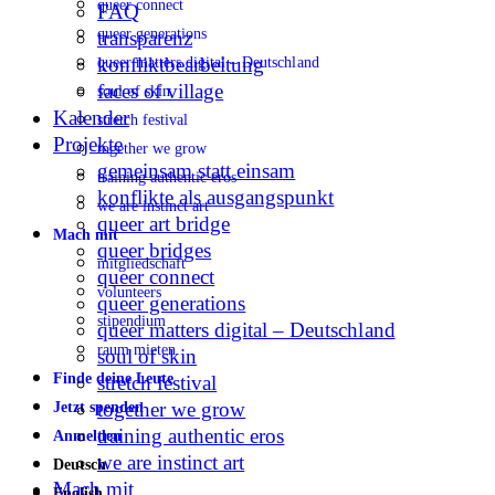
queer connect
FAQ
queer generations
transparenz
konfliktbearbeitung
queer matters digital – Deutschland
faces of village
soul of skin
Kalender
stretch festival
Projekte
together we grow
gemeinsam statt einsam
training authentic eros
konflikte als ausgangspunkt
we are instinct art
queer art bridge
Mach mit
queer bridges
mitgliedschaft
queer connect
volunteers
queer generations
stipendium
queer matters digital – Deutschland
raum mieten
soul of skin
Finde deine Leute
stretch festival
together we grow
Jetzt spenden
training authentic eros
Anmelden
we are instinct art
Deutsch
Mach mit
English