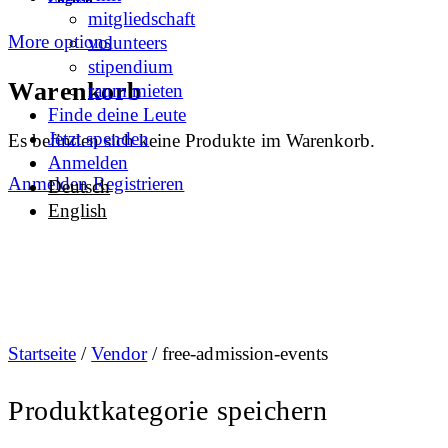
mitgliedschaft
More options
volunteers
stipendium
Warenkorb
raum mieten
Finde deine Leute
Jetzt spenden
Es befinden sich keine Produkte im Warenkorb.
Anmelden
Anmelden
Registrieren
Deutsch
English
Startseite
/
Vendor
/ free-admission-events
Produktkategorie speichern