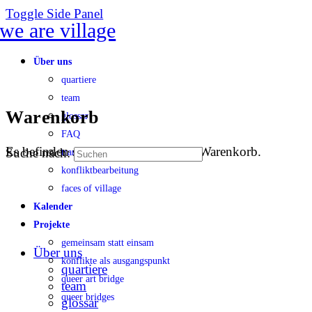
Toggle Side Panel
Über uns
quartiere
team
Warenkorb
glossar
FAQ
Es befinden sich keine Produkte im Warenkorb.
Suche nach:
transparenz
konfliktbearbeitung
faces of village
Kalender
Projekte
gemeinsam statt einsam
Über uns
konflikte als ausgangspunkt
quartiere
queer art bridge
team
queer bridges
glossar