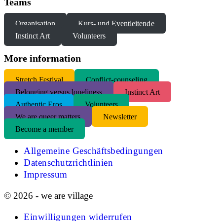
Teams
Organisation
Kurs- und Eventleitende
Instinct Art
Volunteers
More information
S
tretch Festival
Conflict-counseling
Belonging versus loneliness
Instinct Art
Authentic Eros
Volunteers
We are queer matters
Newsletter
Become a member
Allgemeine Geschäftsbedingungen
Datenschutzrichtlinien
Impressum
© 2026 - we are village
Einwilligungen widerrufen