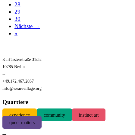
28
29
30
Nächste →
»
Kurfürstenstraße 31/32
10785 Berlin
--
+49.172.467.2037
info@wearevillage.org
Quartiere
experience
community
instinct art
queer matters