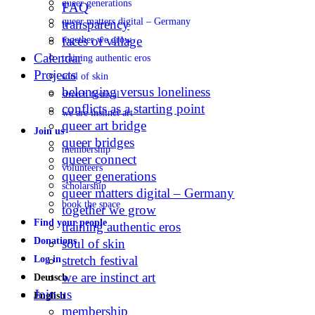
queer generations
FAQ
queer matters digital – Germany
transparency
faces of village
together we grow
Calendar
training authentic eros
Projects
soul of skin
belonging versus loneliness
stretch festival
conflicts as a starting point
we are instinct art
queer art bridge
Join us
queer bridges
membership
queer connect
volunteers
queer generations
scholarship
queer matters digital – Germany
book the space
together we grow
Find your people
training authentic eros
Donations
soul of skin
stretch festival
Log in
we are instinct art
Deutsch
Join us
English
membership