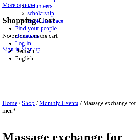
More options
volunteers
scholarship
Shopping Cart
book the space
Find your people
No products in the cart.
Donations
Log in
Sign in
Sign up
Deutsch
English
Home
/
Shop
/
Monthly Events
/ Massage exchange for
men*
Massage exchange for