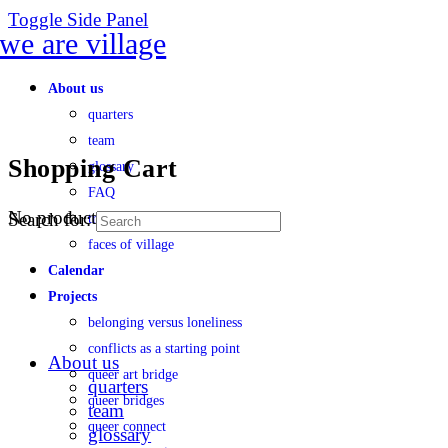
Toggle Side Panel
About us
quarters
team
Shopping Cart
glossary
FAQ
No products in the cart.
Search for:
transparency
faces of village
Calendar
Projects
belonging versus loneliness
conflicts as a starting point
About us
queer art bridge
quarters
queer bridges
team
queer connect
glossary