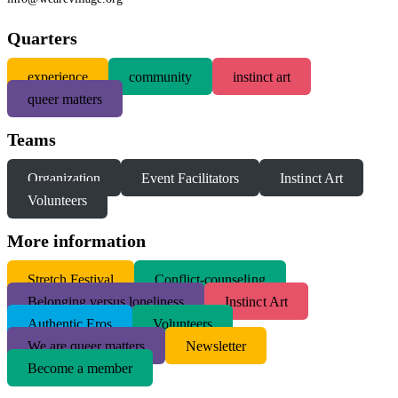
Quarters
experience
community
instinct art
queer matters
Teams
Organization
Event Facilitators
Instinct Art
Volunteers
More information
S
tretch Festival
Conflict-counseling
Belonging versus loneliness
Instinct Art
Authentic Eros
Volunteers
We are queer matters
Newsletter
Become a member