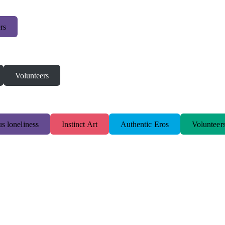
rs
Volunteers
s loneliness
Instinct Art
Authentic Eros
Volunteer