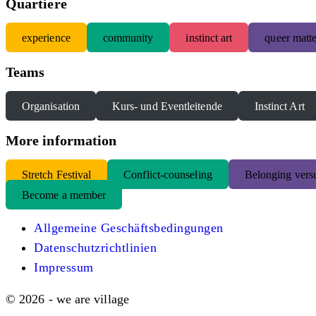
Quartiere
experience
community
instinct art
queer matte
Teams
Organisation
Kurs- und Eventleitende
Instinct Art
More information
S
tretch Festival
Conflict-counseling
Belonging versu
Become a member
Allgemeine Geschäftsbedingungen
Datenschutzrichtlinien
Impressum
© 2026 - we are village