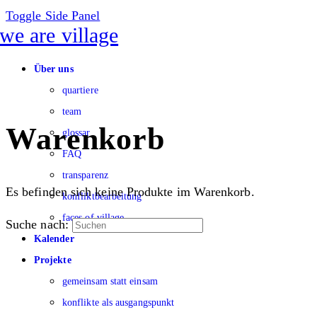
Toggle Side Panel
Über uns
quartiere
team
Warenkorb
glossar
FAQ
transparenz
Es befinden sich keine Produkte im Warenkorb.
konfliktbearbeitung
faces of village
Suche nach:
Kalender
Projekte
gemeinsam statt einsam
konflikte als ausgangspunkt