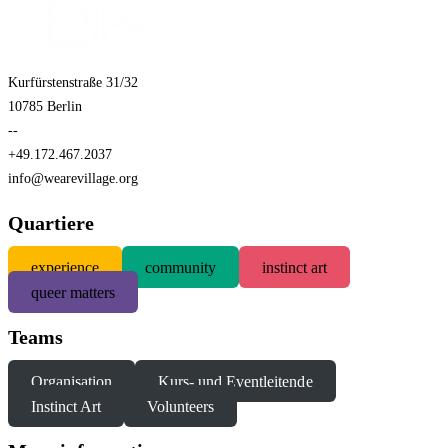
Kurfürstenstraße 31/32
10785 Berlin
--
+49.172.467.2037
info@wearevillage.org
Quartiere
experience
community
instinct art
queer matters
Teams
Organisation
Kurs- und Eventleitende
Instinct Art
Volunteers