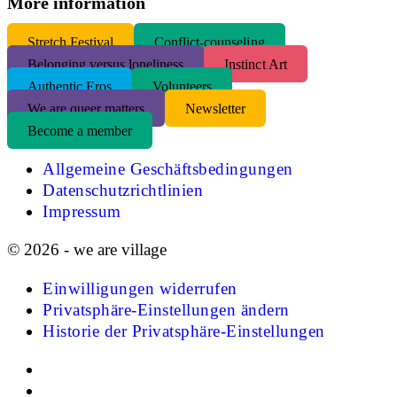
More information
S
tretch Festival
Conflict-counseling
Belonging versus loneliness
Instinct Art
Authentic Eros
Volunteers
We are queer matters
Newsletter
Become a member
Allgemeine Geschäftsbedingungen
Datenschutzrichtlinien
Impressum
© 2026 - we are village
Einwilligungen widerrufen
Privatsphäre-Einstellungen ändern
Historie der Privatsphäre-Einstellungen