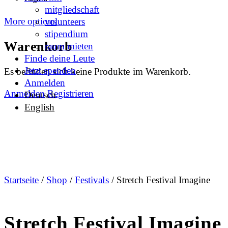
mitgliedschaft
More options
volunteers
stipendium
Warenkorb
raum mieten
Finde deine Leute
Jetzt spenden
Es befinden sich keine Produkte im Warenkorb.
Anmelden
Anmelden
Registrieren
Deutsch
English
Startseite
/
Shop
/
Festivals
/ Stretch Festival Imagine
Stretch Festival Imagine