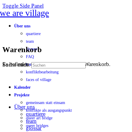
Toggle Side Panel
Über uns
quartiere
team
Warenkorb
glossar
FAQ
Es befinden sich keine Produkte im Warenkorb.
Suche nach:
transparenz
konfliktbearbeitung
faces of village
Kalender
Projekte
gemeinsam statt einsam
Über uns
konflikte als ausgangspunkt
quartiere
queer art bridge
team
queer bridges
glossar