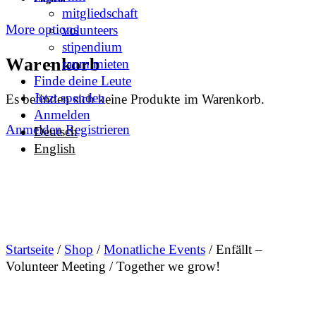
mitgliedschaft
More options
volunteers
stipendium
Warenkorb
raum mieten
Finde deine Leute
Jetzt spenden
Es befinden sich keine Produkte im Warenkorb.
Anmelden
Anmelden
Registrieren
Deutsch
English
Startseite
/
Shop
/
Monatliche Events
/ Enfällt –
Volunteer Meeting / Together we grow!