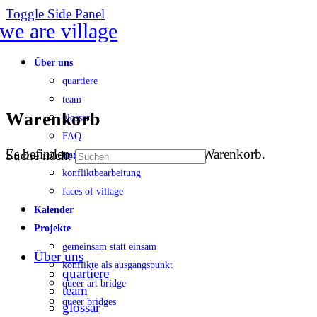
Toggle Side Panel
Über uns
quartiere
team
Warenkorb
glossar
FAQ
Es befinden sich keine Produkte im Warenkorb.
Suche nach:
transparenz
konfliktbearbeitung
faces of village
Kalender
Projekte
gemeinsam statt einsam
Über uns
konflikte als ausgangspunkt
quartiere
queer art bridge
team
queer bridges
glossar