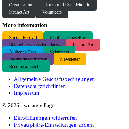
Organisation
Kurs- und Eventleitende
Instinct Art
Volunteers
More information
S
tretch Festival
Conflict-counseling
Belonging versus loneliness
Instinct Art
Authentic Eros
Volunteers
We are queer matters
Newsletter
Become a member
Allgemeine Geschäftsbedingungen
Datenschutzrichtlinien
Impressum
© 2026 - we are village
Einwilligungen widerrufen
Privatsphäre-Einstellungen ändern