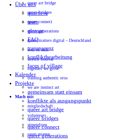
queer art bridge
Über uns
queer bridges
quartiere
team
queer connect
glossar
queer generations
FAQ
queer matters digital – Deutschland
transparenz
soul of skin
konfliktbearbeitung
stretch festival
faces of village
together we grow
Kalender
training authentic eros
Projekte
we are instinct art
gemeinsam statt einsam
Mach mit
konflikte als ausgangspunkt
mitgliedschaft
queer art bridge
volunteers
queer bridges
stipendium
queer connect
raum mieten
queer generations