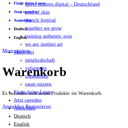
Finde deine Leute
queer matters digital – Deutschland
soul of skin
Jetzt spenden
stretch festival
Anmelden
together we grow
Deutsch
training authentic eros
English
we are instinct art
More options
Mach mit
mitgliedschaft
Warenkorb
volunteers
stipendium
raum mieten
Finde deine Leute
Es befinden sich keine Produkte im Warenkorb.
Jetzt spenden
Anmelden
Registrieren
Anmelden
Deutsch
English