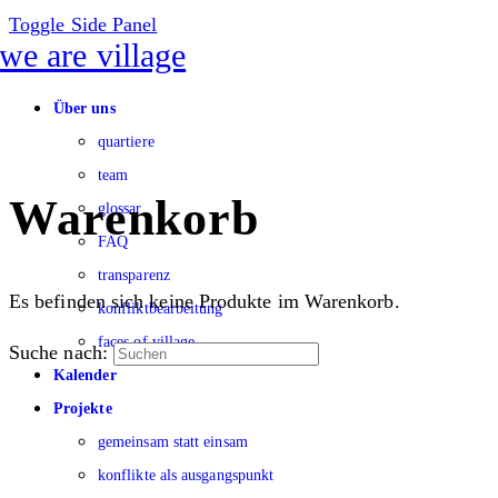
Toggle Side Panel
Über uns
quartiere
team
Warenkorb
glossar
FAQ
transparenz
Es befinden sich keine Produkte im Warenkorb.
konfliktbearbeitung
faces of village
Suche nach:
Kalender
Projekte
gemeinsam statt einsam
konflikte als ausgangspunkt