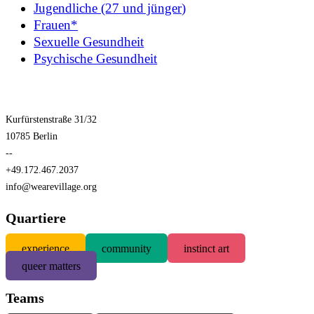
Jugendliche (27 und jünger)
Frauen*
Sexuelle Gesundheit
Psychische Gesundheit
Kurfürstenstraße 31/32
10785 Berlin
--
+49.172.467.2037
info@wearevillage.org
Quartiere
experience
community
instinct art
queer matters
Teams