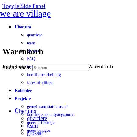
Toggle Side Panel
Über uns
quartiere
team
Warenkorb
glossar
FAQ
Es befinden sich keine Produkte im Warenkorb.
Suche nach:
transparenz
konfliktbearbeitung
faces of village
Kalender
Projekte
gemeinsam statt einsam
Über uns
konflikte als ausgangspunkt
quartiere
queer art bridge
team
queer bridges
glossar