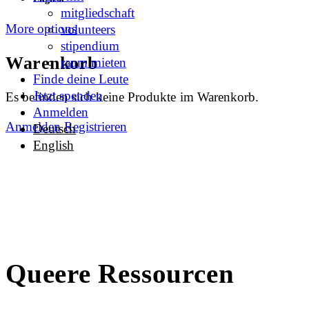
mitgliedschaft
More options
volunteers
stipendium
Warenkorb
raum mieten
Finde deine Leute
Jetzt spenden
Es befinden sich keine Produkte im Warenkorb.
Anmelden
Anmelden
Registrieren
Deutsch
English
Queere Ressourcen